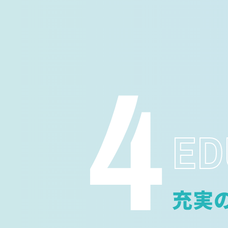
ット事業にも参画し、事業領
4
ED