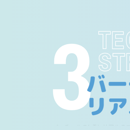
3
TE
ST
バーチャルのIoTとリアル