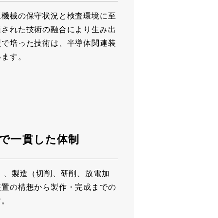
工機械の保守状況と検査環境に至
練された技術の融合により生み出
型で培った技術は、半導体関連装
います。
で一貫した体制
）、製造（切削、研削、放電加
装置の構想から製作・完成までの
す。