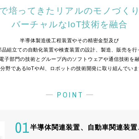
で培ってきた
リアルのモノづく
バーチャルなIoT技術を融合
半導体製造後工程装置やその精密金型及び
部品組立ての自動化装置や
検査装置の設計、製造、販売を行
電子部門の技術と
グループ内のソフトウェアや通信技術を
分野であるIoTやAI、
ロボットの技術開発に取り組んでいま
POINT
01
半導体関連装置、自動車関連装置