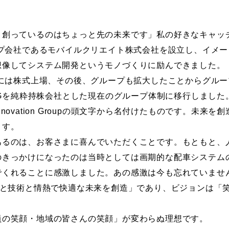
 創っているのはちょっと先の未来です」私の好きなキャッ
ープ会社であるモバイルクリエイト株式会社を設立し、イメ
想像してシステム開発というモノづくりに励んできました。
年には株式上場、その後、グループも拡大したことからグル
FIGを純粋持株会社とした現在のグループ体制に移行しました
e Innovation Groupの頭文字から名付けたものです。未
ます。
あるのは、お客さまに喜んでいただくことです。もともと、
のきっかけになったのは当時としては画期的な配車システム
でくれることに感激しました。あの感激は今も忘れていませ
像と技術と情熱で快適な未来を創造」であり、ビジョンは「
員の笑顔・地域の皆さんの笑顔」が変わらぬ理想です。