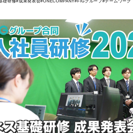
基礎研修
#成果発表会
#ONECOMPANY
#FIGグループ
#チームワーク