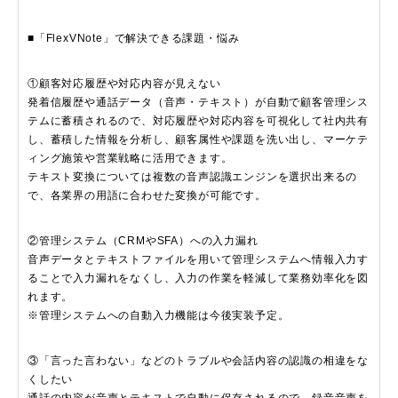
■「FlexVNote」で解決できる課題・悩み
①顧客対応履歴や対応内容が見えない
発着信履歴や通話データ（音声・テキスト）が自動で顧客管理シス
テムに蓄積されるので、対応履歴や対応内容を可視化して社内共有
し、蓄積した情報を分析し、顧客属性や課題を洗い出し、マーケテ
ィング施策や営業戦略に活用できます。
テキスト変換については複数の音声認識エンジンを選択出来るの
で、各業界の用語に合わせた変換が可能です。
②管理システム（CRMやSFA）への入力漏れ
音声データとテキストファイルを用いて管理システムへ情報入力す
ることで入力漏れをなくし、入力の作業を軽減して業務効率化を図
れます。
※管理システムへの自動入力機能は今後実装予定。
③「言った言わない」などのトラブルや会話内容の認識の相違をな
くしたい