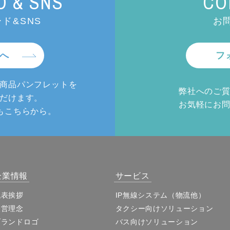
 & SNS
CO
ド&SNS
お
へ
フ
商品パンフレットを
弊社へのご
だけます。
お気軽にお
もこちらから。
企業情報
サービス
代表挨拶
IP無線システム（物流他）
経営理念
タクシー向けソリューション
ブランドロゴ
バス向けソリューション