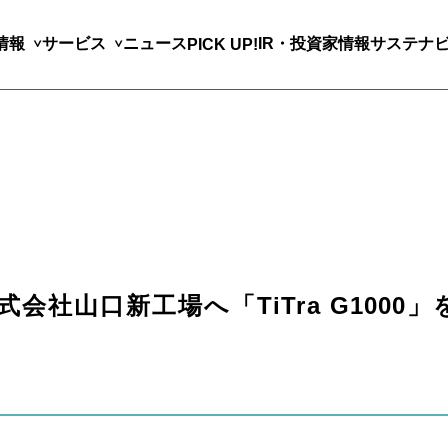
情報
サービス
ニュース
IR・投資家情報
サステナ
PICK UP!
会社山口新工場へ「TiTra G1000