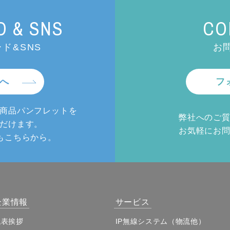
 & SNS
CO
ド&SNS
お
へ
フ
商品パンフレットを
弊社へのご
だけます。
お気軽にお
もこちらから。
企業情報
サービス
代表挨拶
IP無線システム（物流他）