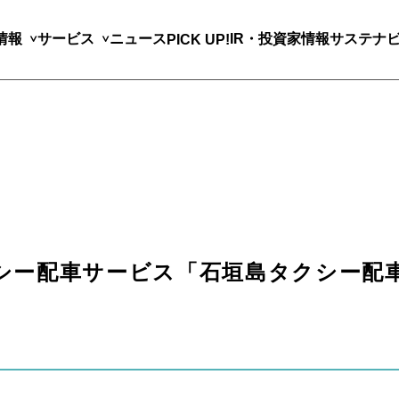
情報
サービス
ニュース
IR・投資家情報
サステナ
PICK UP!
シー配車サービス「石垣島タクシー配