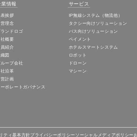
企業情報
サービス
代表挨拶
IP無線システム（物流他）
経営理念
タクシー向けソリューション
ブランドロゴ
バス向けソリューション
会社概要
ペイメント
役員紹介
ホテルスマートシステム
組織図
ロボット
グループ会社
ドローン
会社沿革
マシーン
経営計画
コーポレートガバナンス
リティ基本方針
プライバシーポリシー
ソーシャルメディアポリシー