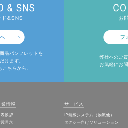
 & SNS
CO
ド&SNS
お
へ
フ
商品パンフレットを
弊社へのご
だけます。
お気軽にお
もこちらから。
企業情報
サービス
代表挨拶
IP無線システム（物流他）
経営理念
タクシー向けソリューション