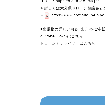
U R L ：
https://digital-dejima.jp/
※詳しくは大分県ドローン協議会と
⇒
https://www.pref.oita.jp/upl
■出展物の詳しい内容は以下をご参
ciDrone TR-22は
こちら
ドローンアナライザーは
こちら