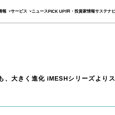
情報
サービス
ニュース
IR・投資家情報
サステナ
PICK UP!
、大きく進化 iMESHシリーズよりスマ