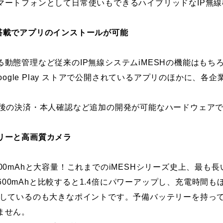
マートフォンとして日常使いもできるハイブリッドなIP無線
12搭載でアプリのインストールが可能
動態管理など従来のIP無線システムiMESHの機能はもち
Google Play ストアで公開されているアプリのほかに、
今後の決済・本人確認など追加の開発が可能なハードウェア
リーと高画質カメラ
00mAhと大容量！これまでのiMESHシリーズ史上、最も
3600mAhと比較すると1.4倍にパワーアップし、充電時間
応しているのも大きなポイントです。予備バッテリーを持っ
ません。