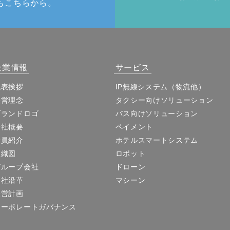
もこちらから。
企業情報
サービス
代表挨拶
IP無線システム（物流他）
経営理念
タクシー向けソリューション
ブランドロゴ
バス向けソリューション
会社概要
ペイメント
役員紹介
ホテルスマートシステム
組織図
ロボット
グループ会社
ドローン
会社沿革
マシーン
経営計画
コーポレートガバナンス