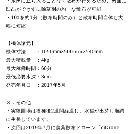
・水田に立ち入ることなく散布が行えるため、田面に
凹凸ができずに除草剤の均一な散布が可能
・10aを約1分（散布時間のみ）と散布時間自体も大
幅に短縮
【機体諸元】
機体寸法 ：1050mm×500ｍｍ×540mm
最大積載量 ：4kg
最大稼働時間：60分
最低必要水深：3cm
発売年月日 ：2017年5月
３．その他
・実験圃場は播種後2週間経過し、水稲が出芽し順調
に生長しています。
・次回は2019年7月に農薬散布ドローン「ciDrone