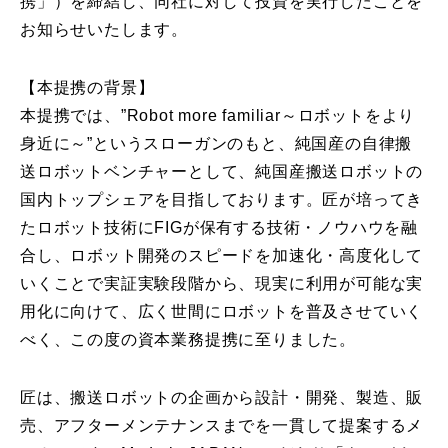
携」）を締結し、同社に対して投資を実行したことを
お知らせいたします。
【本提携の背景】
本提携では、”Robot more familiar～ロボットをより
身近に～”というスローガンのもと、純国産の自律搬
送ロボットベンチャーとして、純国産搬送ロボットの
国内トップシェアを目指しております。匠が培ってき
たロボット技術にFIGが保有する技術・ノウハウを融
合し、ロボット開発のスピードを加速化・高度化して
いくことで実証実験段階から、現実に利用が可能な実
用化に向けて、広く世間にロボットを普及させていく
べく、この度の資本業務提携に至りました。
匠は、搬送ロボットの企画から設計・開発、製造、販
売、アフターメンテナンスまでを一貫して提案するメ