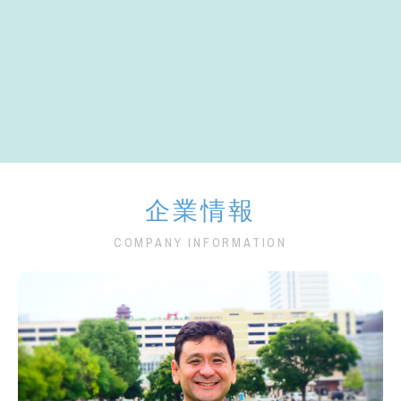
【後編動画公開】ニータンがFIG本社に
【前編
ドルナ
初潜入！キャッシュレスやIP無線を体験
初潜入
してみた！
みた！
企業情報
COMPANY INFORMATION